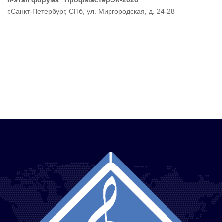
II-этап форума "ПрофМастерОК-2026"
г.Санкт-Петербург, СПб, ул. Миргородская, д. 24-28