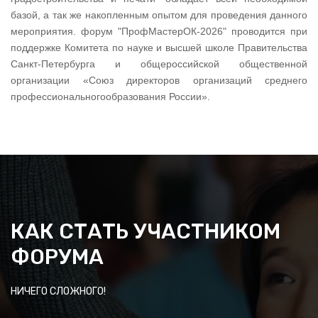
базой, а так же накопленным опытом для проведения данного
мероприятия. форум "ПрофМастерОК-2026" проводится при
поддержке Комитета по науке и высшей школе Правительства
Санкт-Петербурга и общероссийской общественной
организации «Союз директоров организаций среднего
профессиональногообразования России».
КАК СТАТЬ УЧАСТНИКОМ
ФОРУМА
НИЧЕГО СЛОЖНОГО!