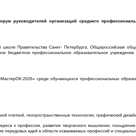
орум руководителей организаций среднего профессиональ
 школе Правительства Санкт- Петербурга, Общероссийская общ
нное бюджетное профессиональное образовательное учреждение 
астерОК-2026» среди обучающихся профессиональных образоват
кой плиткой, геопространственные технологии, графический дизайн
нтереса к профессии, развития творческого мышления, поощрен
 передовых идей в области осваиваемых профессий и специальнос