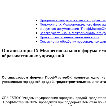
Программа межрегионального профессион
Положение IX Межрегионального форума
форумная документация "ПрофМастерОК
Заявка участника IX Межрегионального 
Приказ о возложении ответственности
Согласие на обработку персональных да
Организаторы IX Межрегионального форума с м
образовательных учреждений
Организатором форума ПрофМастерОК является одно из 
управления городской средой, градостроительства и печати
СПб ГБПОУ "Академия управления городской средой, градострои
"ПрофМастерОК-2026" проводится при поддержке Комитета по на